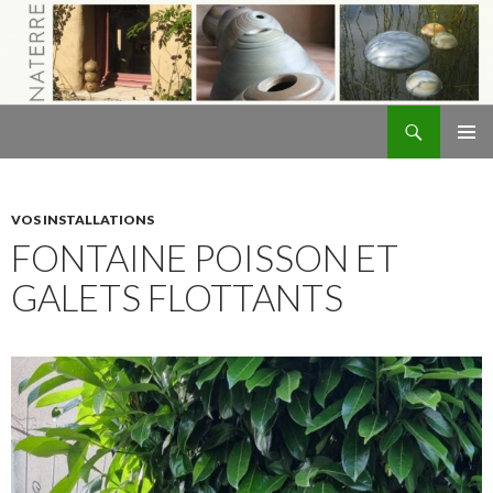
Recherche
Naterre
ALLER
MENU
AU
PRINCI
CONTENU
VOS INSTALLATIONS
FONTAINE POISSON ET
GALETS FLOTTANTS