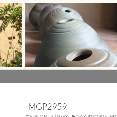
IMGP2959
8 JUIN 2016
399 × 600
QUELQUES SCÈNES AU JAR