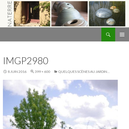
Recherche
Naterre
ALLER
MENU
AU
PRINCI
CONTENU
IMGP2980
8 JUIN 2016
399 × 600
QUELQUES SCÈNES AU JARDIN…