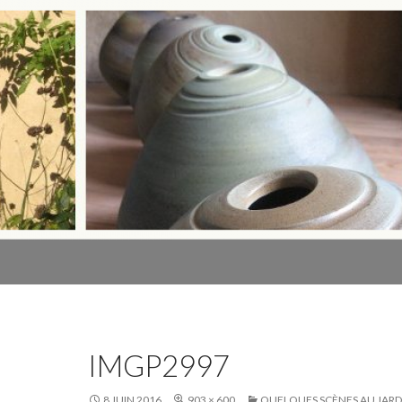
IMGP2997
8 JUIN 2016
903 × 600
QUELQUES SCÈNES AU JAR