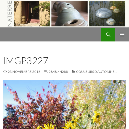
Recherche
Naterre
ALLER
MENU
AU
PRINCI
CONTENU
IMGP3227
23 NOVEMBRE 2016
2848 × 4288
COULEURS D’AUTOMNE…