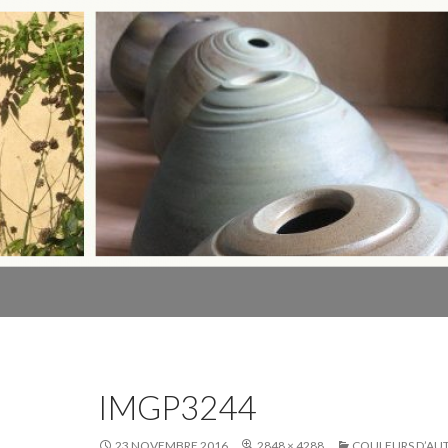
IMGP3244
23 NOVEMBRE 2016
2848 × 4288
COULEURS D’A