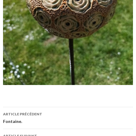
Navigation
ARTICLE PRÉCÉDENT
des
Fontaine.
articles
ARTICLE SUIVANT