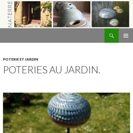
Recherche
Naterre
ALLER
MENU
AU
PRINCI
CONTENU
POTERIE ET JARDIN
POTERIES AU JARDIN.