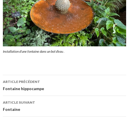
Installation d’une fontaine dans un bol d’eau .
Navigation
ARTICLE PRÉCÉDENT
des
Fontaine hippocampe
articles
ARTICLE SUIVANT
Fontaine