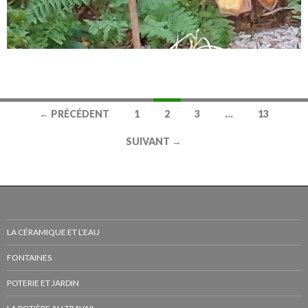
Navigation
← PRÉCÉDENT
1
2
3
…
13
des
SUIVANT →
articles
LA CÉRAMIQUE ET L’EAU
FONTAINES
POTERIE ET JARDIN