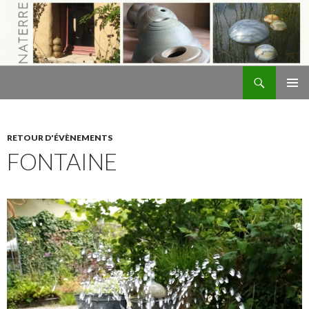
Recherche
Naterre
ALLER
MENU
AU
PRINCI
CONTENU
RETOUR D'ÉVÈNEMENTS
FONTAINE